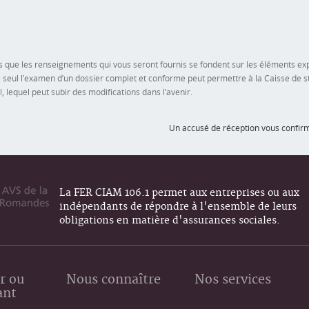
s que les renseignements qui vous seront fournis se fondent sur les éléments expo
 seul l’examen d’un dossier complet et conforme peut permettre à la Caisse de st
, lequel peut subir des modifications dans l’avenir.
Un accusé de réception vous confirme
La FER CIAM 106.1 permet aux entreprises ou aux
indépendants de répondre à l'ensemble de leurs
obligations en matière d'assurances sociales.
r ou
Nous connaître
Nos services
ant