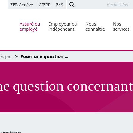
FER Genève
CIEPP
F4S
Assuré ou
Employeur ou
Nous
Nos
employé
indépendant
connaître
services
, pa...
Poser une question ...
ne question concernant