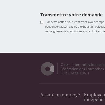
Transmettre votre demande
Par cette action, vous confirmez avoir compri
peuvent en aucun cas être exhaustifs, puisque
renseignements sont fondés sur le droit actuel
Assuré ou employé
Employeu
indépend