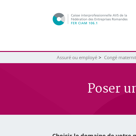
Assuré ou employé
Congé maternité
Poser u