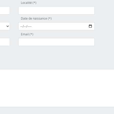
Localité (*)
Date de naissance (*)
Email (*)