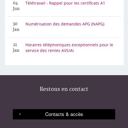
Télétravail - Rappel pour les certificats A1
04
Jun
Numérisation des demandes APG (NAPG)
30
Jan
Horaires téléphoniques exceptionnels pour le
21
service des rentes AVS/AI
Jan
Restons en contact