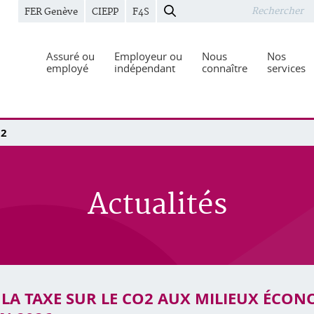
FER Genève
CIEPP
F4S
Assuré ou
Employeur ou
Nous
Nos
employé
indépendant
connaître
services
O2
Actualités
 LA TAXE SUR LE CO2 AUX MILIEUX ÉCO