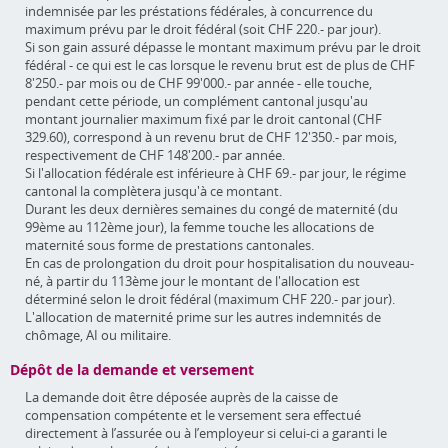
indemnisée par les préstations fédérales, à concurrence du
maximum prévu par le droit fédéral (soit CHF 220.- par jour).
Si son gain assuré dépasse le montant maximum prévu par le droit
fédéral - ce qui est le cas lorsque le revenu brut est de plus de CHF
8'250.- par mois ou de CHF 99'000.- par année - elle touche,
pendant cette période, un complément cantonal jusqu'au
montant journalier maximum fixé par le droit cantonal (CHF
329.60), correspond à un revenu brut de CHF 12'350.- par mois,
respectivement de CHF 148'200.- par année.
Si l'allocation fédérale est inférieure à CHF 69.- par jour, le régime
cantonal la complètera jusqu'à ce montant.
Durant les deux dernières semaines du congé de maternité (du
99ème au 112ème jour), la femme touche les allocations de
maternité sous forme de prestations cantonales.
En cas de prolongation du droit pour hospitalisation du nouveau-
né, à partir du 113ème jour le montant de l'allocation est
déterminé selon le droit fédéral (maximum CHF 220.- par jour).
L'allocation de maternité prime sur les autres indemnités de
chômage, AI ou militaire.
Dépôt de la demande et versement
La demande doit être déposée auprès de la caisse de
compensation compétente et le versement sera effectué
directement à l’assurée ou à l’employeur si celui-ci a garanti le