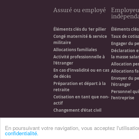
Assuré ou employé
Employeu
indépend
Éléments clés du 1er pilier
Éléments clés 
Congé maternité & service
Taux de cotis
militaire
Engager du p
Allocations familiales
Déclaration e
Activité professionnelle à
la masse salar
l'étranger
Allocation pe
En cas d'invalidité ou en cas
Allocations fa
de décès
Envoyer du pe
Préparation et départ à la
l'étranger
retraite
Personnel qu
Cotisation en tant que non-
l'entreprise
actif
Changement d'état civil
En poursuivant votre navigation, vous acceptez l'utilisati
confidentialité.