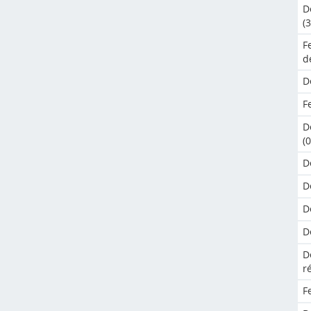
D
(
F
d
D
F
D
(
D
D
D
D
D
r
F