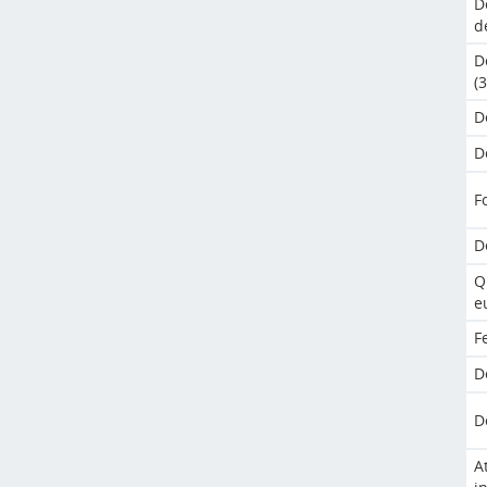
D
d
D
(
D
D
F
D
Q
e
F
D
D
A