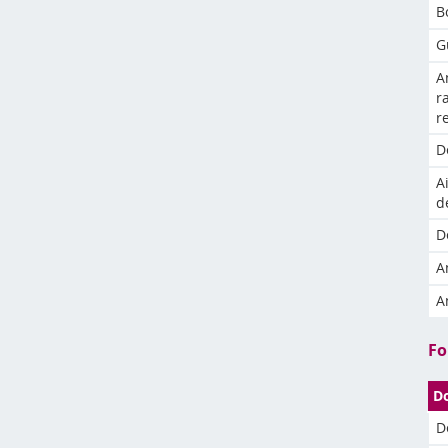
B
G
A
r
r
D
A
d
D
A
A
Fo
D
D