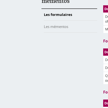
mémentos
D
Les formulaires
D
o
Les mémentos
M
Fo
D
D
D
Q
o
Fo
D