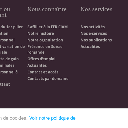
r ou
Nous connaître
Nos services
ant
du 1er pilier
S'affilier à la FER CIAM
Nos activités
ation
Notre histoire
Nos e-services
ersonnel
Notre organisation
Nos publications
t variation de
Présence en Suisse
Actualités
iale
romande
rte de gain
Offres d'emploi
miliales
Actualités
rsonnel à
Contact et accès
Contacts par domaine
ittant
on de cookies.
Voir notre politique de
Offres d'emploi
Mentions léga