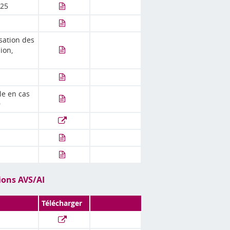
025
sation des
ion,
le en cas
9
tions AVS/AI
Télécharger