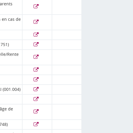
parents
n en cas de
.751)
lle/Rente
I (001.004)
'âge de
748)