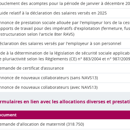
ouclement des acomptes pour la période de janvier à décembre 2
uide relatif à la déclaration des salaires versés en 2025
nnonce de prestation sociale allouée par l'employeur lors de la ces
apports de travail pour des impératifs d'exploitation (fermeture, fus
estructuration selon l'article 8ter RAVS)
éclaration des salaires versés par l'employeur à son personnel
ide à la détermination de la législation de sécurité sociale applicab
e pluriactivité selon les Règlements (CE) n° 883/2004 et n° 987/200
emande de certificat d’assurance
nnonce de nouveaux collaborateurs (sans NAVS13)
nnonce de nouveaux collaborateurs (avec NAVS13)
rmulaires en lien avec les allocations diverses et presta
ocument
emande d'allocation de maternité (318.750)