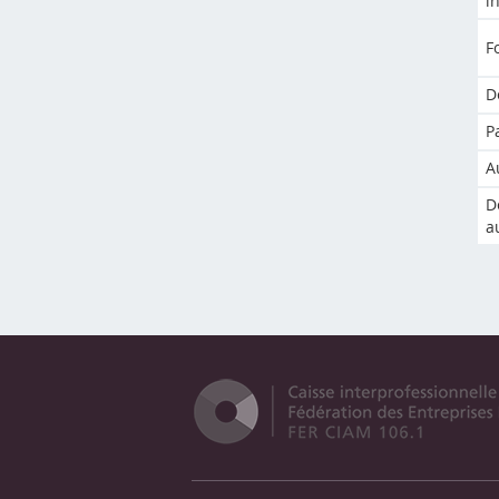
i
F
D
P
A
D
a