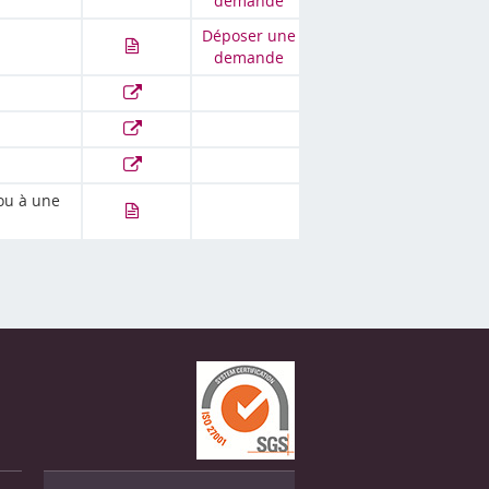
demande
Déposer une
demande
ou à une