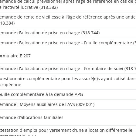
emande de calcul prévisionnel après l'âge de référence en cas de 
e l'activité lucrative (318.382)
emande de rente de vieillesse à l'âge de référence après une antic
318.384)
emande d'allocation de prise en charge (318.744)
emande d'allocation de prise en charge - Feuille complémentaire (
ormulaire E 207
emande d'allocation de prise en charge - Formulaire de suivi (318.
uestionnaire complémentaire pour les assuré(e)s ayant cotisé dans
uropéenne
euille complémentaire à la demande APG
emande : Moyens auxiliaires de l'AVS (009.001)
emande d’allocations familiales
ttestation d'emploi pour versement d'une allocation différentielle