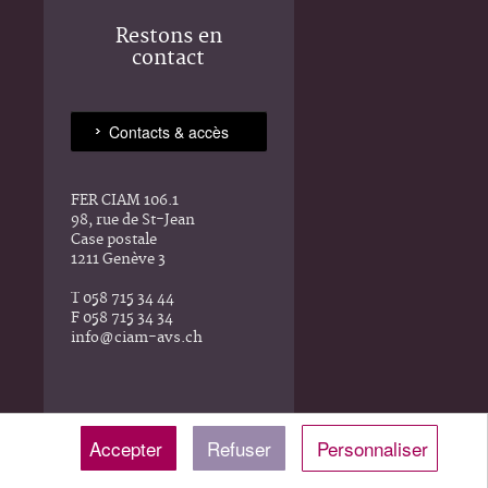
Restons en
contact
FER CIAM 106.1
98, rue de St-Jean
Case postale
1211 Genève 3
T 058 715 34 44
F 058 715 34 34
info@ciam-avs.ch
Accepter
Refuser
Personnaliser
les