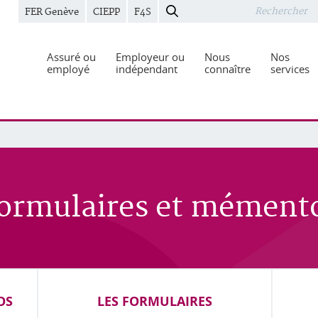
FER Genève
CIEPP
F4S
Assuré ou
Employeur ou
Nous
Nos
employé
indépendant
connaître
services
ormulaires et mément
OS
LES FORMULAIRES